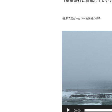
（撮影決行に賛成していた
↓撮影予定だったロケ地候補の様子
動
画
プ
レ
ー
ヤ
ー
00:00